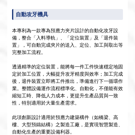
自動攻牙機具
本專利為一款專為預應力夾片設計的自動化攻牙設
備，整合「入料導軌」、「定位裝置」及「退件裝
置」，可自動完成夾片的送入、定位、加工與取出等
完整加工流程。
透過精準的定位裝置，能將每一件工件快速穩定地固
定於加工位置，大幅提升攻牙精度與效率；加工完成
後，退件裝置立即將工件推出，準備進行下一循環作
業。整體設備運作流程標準化、自動化，不僅能有效
縮短工時、降低人力成本，更提升生產品質與一致
性，特別適用於大量生產需求。
此項創新設計適用於預應力建築構件（如橋梁、高
樓、大型預鑄結構）之製造工廠，是實現智慧製造、
自動化生產的重要設備利器。