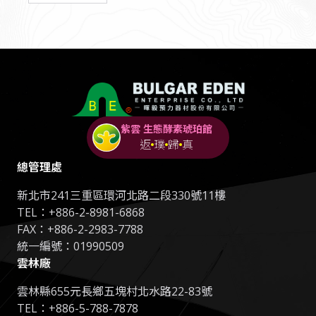
紫雲 生態酵素琥珀館
返
璞
歸
真
總管理處
新北市241三重區環河北路二段330號11樓
TEL：
+886-2-8981-6868
FAX：+886-2-2983-7788
統一編號：01990509
雲林廠
雲林縣655元長鄉五塊村北水路22-83號
TEL：
+886-5-788-7878