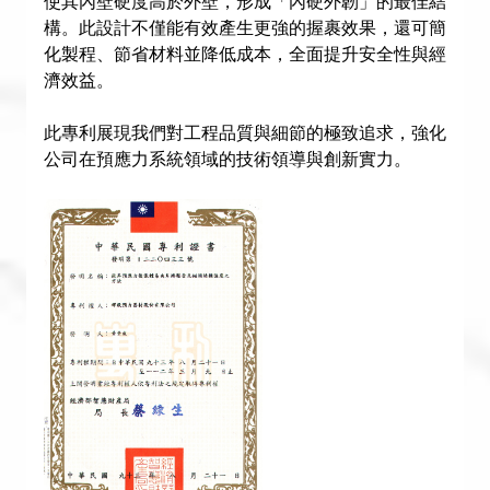
使其內壁硬度高於外壁，形成「內硬外韌」的最佳結
構。此設計不僅能有效產生更強的握裹效果，還可簡
化製程、節省材料並降低成本，全面提升安全性與經
濟效益。
此專利展現我們對工程品質與細節的極致追求，強化
公司在預應力系統領域的技術領導與創新實力。