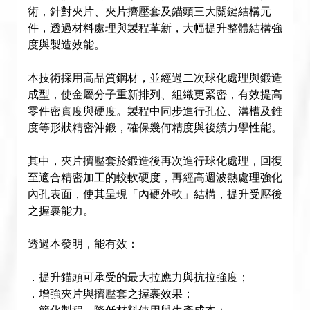
術，針對夾片、夾片擠壓套及錨頭三大關鍵結構元
件，透過材料處理與製程革新，大幅提升整體結構強
度與製造效能。
本技術採用高品質鋼材，並經過二次球化處理與鍛造
成型，使金屬分子重新排列、組織更緊密，有效提高
零件密實度與硬度。製程中同步進行孔位、溝槽及錐
度等形狀精密沖鍛，確保幾何精度與後續力學性能。
其中，夾片擠壓套於鍛造後再次進行球化處理，回復
至適合精密加工的較軟硬度，再經高週波熱處理強化
內孔表面，使其呈現「內硬外軟」結構，提升受壓後
之握裹能力。
透過本發明，能有效：
．提升錨頭可承受的最大拉應力與抗拉強度；
．增強夾片與擠壓套之握裹效果；