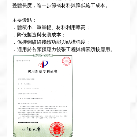
整體長度，進一步節省材料與降低施工成本。
主要優點：
．體積小、重量輕、材料利用率高；
．降低製造與安裝成本；
．保持鋼絞線接續功能與結構強度；
．適用於各類預應力後張工程與鋼索續接應用。