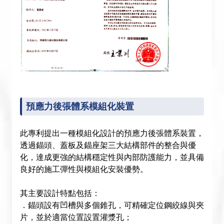
預應力後張體系模組化裝置
此專利提出一種模組化設計的預應力後張體系裝置，
透過錨頭、蓋板及錨座架三大結構部件的整合與優
化，達成更強的結構穩定性與內部防護能力，並具備
良好的施工彈性與模組化安裝優勢。
其主要設計特點包括：
．錨頭設有凹槽與多個錐孔，可精確定位鋼絞線與夾
片，並於適當位置設置灌漿孔；