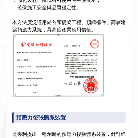
．簡化製程、降低材料使用與生產成本；
．確保施工安全與品質穩定性。
本方法廣泛適用於各類橋梁工程、預鑄構件、高層建
築預應力系統，具高度產業應用價值。
預應力後張體系裝置
此專利提出一種創新的預應力後張體系裝置，針對錨