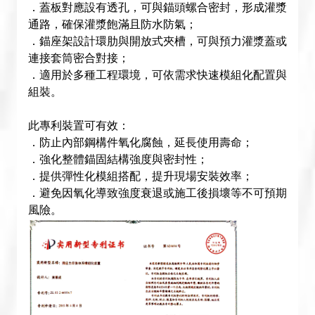
．蓋板對應設有透孔，可與錨頭螺合密封，形成灌漿
通路，確保灌漿飽滿且防水防氣；
．錨座架設計環肋與開放式夾槽，可與預力灌漿蓋或
連接套筒密合對接；
．適用於多種工程環境，可依需求快速模組化配置與
組裝。
此專利裝置可有效：
．防止內部鋼構件氧化腐蝕，延長使用壽命；
．強化整體錨固結構強度與密封性；
．提供彈性化模組搭配，提升現場安裝效率；
．避免因氧化導致強度衰退或施工後損壞等不可預期
風險。