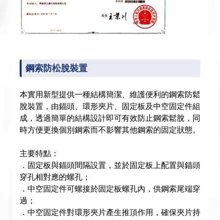
鋼索防松脫裝置
本實用新型提供一種結構簡潔、維護便利的鋼索防鬆
脫裝置，由錨頭、環形夾片、固定板及中空固定件組
成，透過簡單的結構設計即可有效防止鋼索鬆脫，同
時方便更換個別鋼索而不影響其他鋼索的固定狀態。
主要特點：
．固定板與錨頭間隔設置，並於固定板上配置與錨頭
穿孔相對應的螺孔；
．中空固定件可螺接於固定板螺孔內，供鋼索尾端穿
過；
．中空固定件對環形夾片產生推頂作用，確保夾片持