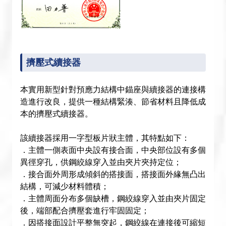
擠壓式續接器
本實用新型針對預應力結構中錨座與續接器的連接構
造進行改良，提供一種結構緊湊、節省材料且降低成
本的擠壓式續接器。
該續接器採用一字型板片狀主體，其特點如下：
．主體一側表面中央設有接合面，中央部位設有多個
異徑穿孔，供鋼絞線穿入並由夾片夾持定位；
．接合面外周形成傾斜的搭接面，搭接面外緣無凸出
結構，可減少材料體積；
．主體周面分布多個缺槽，鋼絞線穿入並由夾片固定
後，端部配合擠壓套進行牢固固定；
．因搭接面設計平整無突起，鋼絞線在連接後可縮短