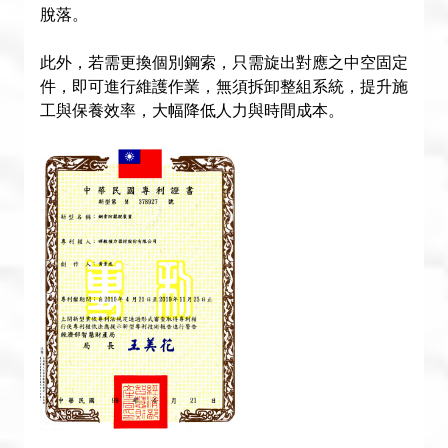
脫落。
此外，若需更換個別鋼索，只需旋出對應之中空固定
件，即可進行維護作業，無須拆卸整組系統，提升施
工與保養效率，大幅降低人力與時間成本。