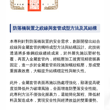
防落橋裝置之絞線與套管成型方法及其結構
本專利針對防落橋裝置的安全需求，創新開發出結合
絞線與金屬套管的獨特成型方法與結構設計。此技術
透過將多條鋼絞線纏繞成束，於外層先施以塑材包
覆，再置入金屬套管內，經輥壓加工後實現精密握裹
固定，進一步於金屬套管前段施加螺紋輥壓，形成雙
重握裹效應，大幅提升結構穩定性與耐久性。
此外，金屬套管表面再施以熱處理強化，顯著提高硬
度並降低外力破壞風險，全面增進防墜落安全性能。
此專利方法不僅強化握裹力，還能簡化製程、降低材
料及製造成本，實現安全性與經濟效益的雙重優勢。