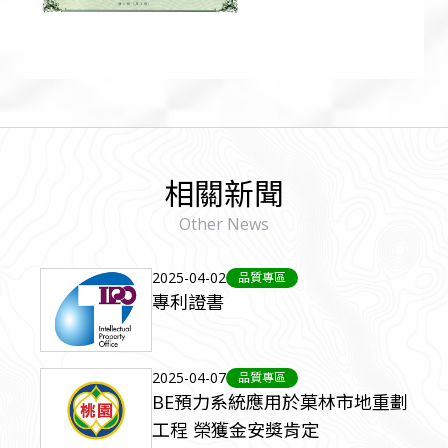
相關新聞
Other News
2025-04-02
品質專區
專利證書
2025-04-07
品質專區
BE預力系統應用於菓林市地重劃
工程 榮獲金安獎肯定