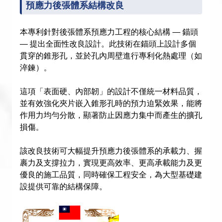
預應力後張體系結構改良
本專利針對後張體系預應力工程的核心結構 — 錨頭
— 提出全面性改良設計。此技術在錨頭上設計多個
貫穿的錐形孔，並於孔內周壁進行專利化熱處理（如
淬鍊）。
這項「表面硬、內部韌」的設計不僅統一材料品質，
並有效強化夾片嵌入錐形孔時的預力迫緊效果，能將
作用力均勻分散，顯著防止因應力集中而產生的擴孔
損傷。
該改良技術可大幅提升預應力後張體系的承載力、握
裹力及支撐拉力，實現更高效率、更高承載能力及更
優良的施工品質，同時確保工程安全，為大型基礎建
設提供可靠的結構保障。