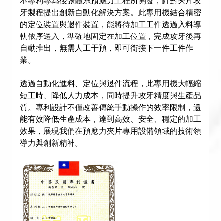
本專利專為後張體系預應力工程所開發，針對夾片攻
牙製程提出創新自動化解決方案。此專用機結合精密
的定位裝置與退件裝置，能將待加工工件透過入料導
軌依序送入，準確地固定在加工位置，完成攻牙後再
自動推出，無需人工干預，即可銜接下一件工件作
業。
透過自動化進料、定位與退件流程，此專用機大幅縮
短工時、降低人力成本，同時提升攻牙精度與生產品
質。專利設計不僅改善傳統手動操作的效率限制，還
能有效降低生產成本，達到高效、安全、穩定的加工
效果，展現我們在預應力夾片專用設備領域的技術領
導力與創新精神。