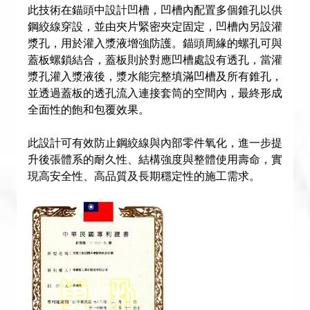
此技術在錨頭中設計凹槽，凹槽內配置多個錐孔以供
鋼絞線穿設，並由夾片緊密夾定固定，凹槽內另設灌
漿孔，用於灌入漿液增強防護。錨頭周緣的螺孔可與
蓋板螺鎖結合，蓋板則於對應凹槽處設有透孔，當灌
漿孔灌入漿液後，漿水能完整填滿凹槽及所有錐孔，
並透過蓋板的透孔流入連接套筒的空間內，最終形成
全面性的飽和包覆效果。
此設計可有效防止鋼絞線與內部零件氧化，進一步提
升後張體系的耐久性、結構強度與整體使用壽命，實
現高安全性、高品質及長期穩定性的施工需求。