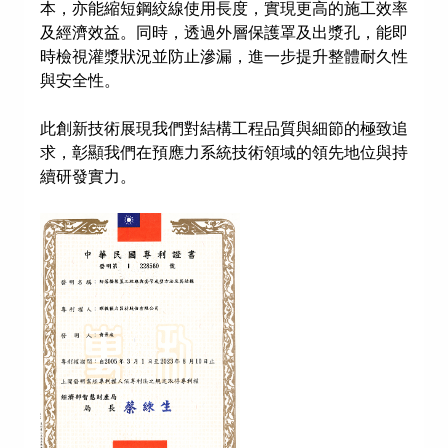
本，亦能縮短鋼絞線使用長度，實現更高的施工效率
及經濟效益。同時，透過外層保護罩及出漿孔，能即
時檢視灌漿狀況並防止滲漏，進一步提升整體耐久性
與安全性。
此創新技術展現我們對結構工程品質與細節的極致追
求，彰顯我們在預應力系統技術領域的領先地位與持
續研發實力。