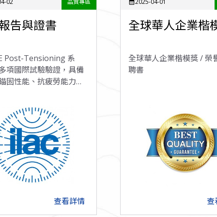
04-02
品質專區
2025-04-01
calendar_month
報告與證書
全球華人企業楷
 Post-Tensioning 系
全球華人企業楷模獎 / 榮譽
多項國際試驗驗證，具備
聘書
錨固性能、抗疲勞能力與
遞品質，保障結構安全。
查看詳情
查
arrow_forward