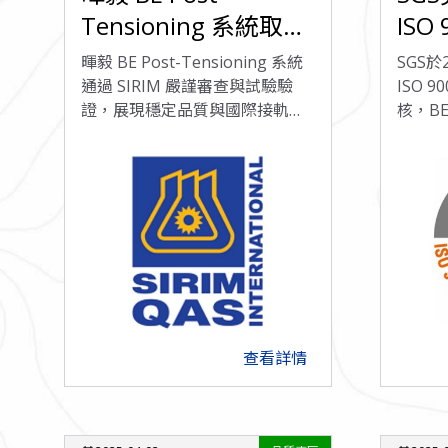
Tensioning 系統取得
ISO
馬來西亞 SIRIM 認證
BE P
暉毅 BE Post-Tensioning 系統
SGS
品質
通過 SIRIM 嚴謹審查與試驗驗
ISO 
證，展現穩定品質與國際接軌能
核，BE 
證
力，為海外市場提供可靠基礎。
統相關
持續符
查看詳情
arrow_forward