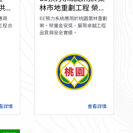
良供應
林市地重劃工程 榮獲
金安獎肯定
應商
BE預力系統應用於桃園菓林重劃
工程合
案，榮獲金安獎，展現卓越工程
品質與安全實績。
看詳情
查看詳情
arrow_forward
arrow_forward