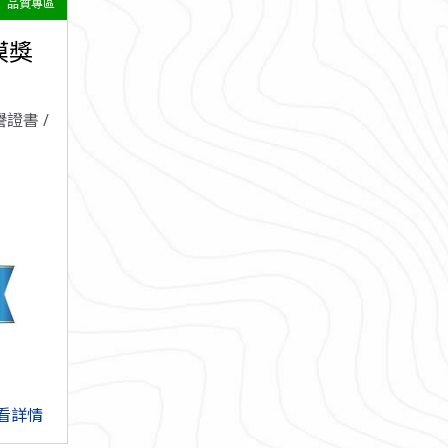
品質專區
模獎
證書 /
看詳情
arrow_forward