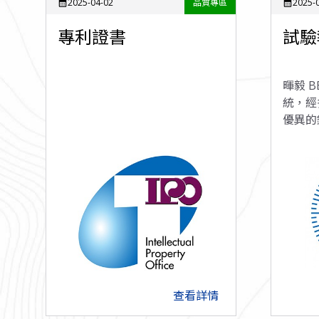
2025-04-02
品質專區
2025-
calendar_month
calendar_month
專利證書
試驗
暉毅 BE
統，經
優異的
載重傳
查看詳情
arrow_forward