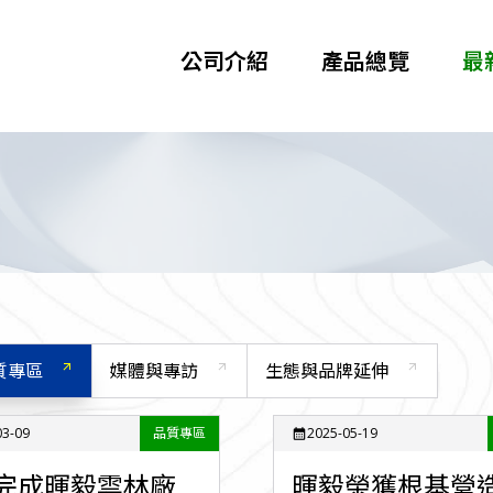
公司介紹
產品總覽
最
質專區
媒體與專訪
生態與品牌延伸
arrow_outward
arrow_outward
arrow_outward
03-09
品質專區
2025-05-19
calendar_month
S完成暉毅雲林廠
暉毅榮獲根基營