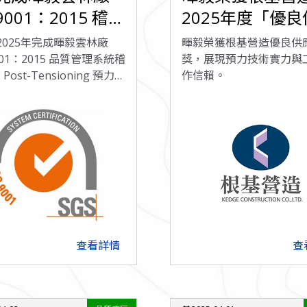
 9001：2015 稽核
2025年度「優
ost-Tensioning
商獎」
於2025年完成暉毅雲林廠
暉毅榮獲根基營造優良供
系統持續通過驗
9001：2015 品質管理系統稽
獎，展現預力技術實力與
Post-Tensioning 預力系
作信賴。
製程、檢驗與品質管理均
合驗證標準。
查看詳情
查
arrow_forward