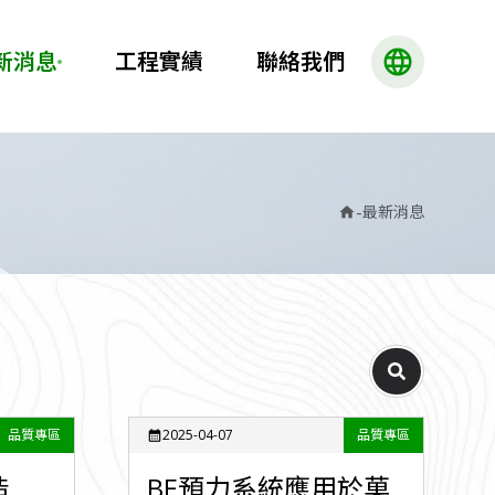
language
新消息
工程實績
聯絡我們
-
最新消息
home
品質專區
2025-04-07
品質專區
calendar_month
造
BE預力系統應用於菓