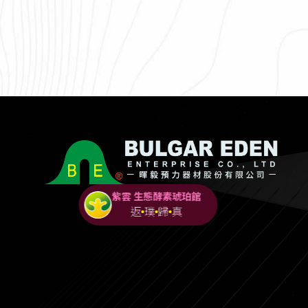
紫雲 生態酵素琥珀館
返
璞
歸
真