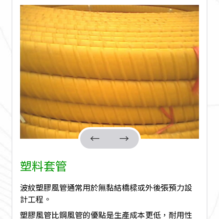
塑料套管
波紋塑膠風管通常用於無黏結橋樑或外後張預力設
計工程。
塑膠風管比鋼風管的優點是生產成本更低，耐用性