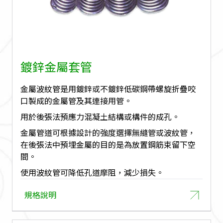
鍍鋅金屬套管
金屬波紋管是用鍍鋅或不鍍鋅低碳鋼帶螺旋折疊咬
口製成的金屬管及其連接用管。
用於後張法預應力混凝土結構或構件的成孔。
金屬管道可根據設計的強度選擇無縫管或波紋管，
在後張法中預埋金屬的目的是為放置鋼筋束留下空
間。
使用波紋管可降低孔道摩阻，減少損失。
規格說明