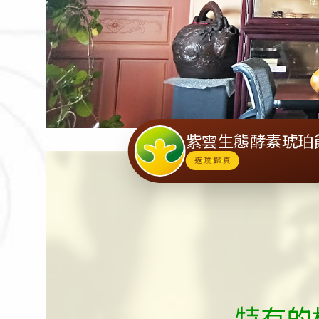
紫雲生態酵素琥珀
返
璞
歸
真
特有的