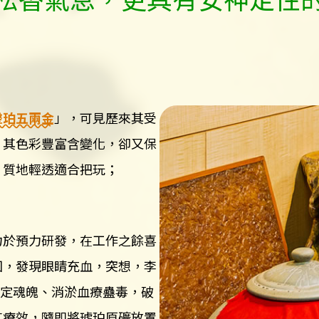
瑿珀五兩金
」，可見歷來其受
，其色彩豐富含變化，卻又保
、質地輕透適合把玩；
力於預力研發，在工作之餘喜
回，發現眼睛充血，突想，李
臟定魂魄、消淤血療蠱毒，破
其療效，隨即將琥珀原礦放置