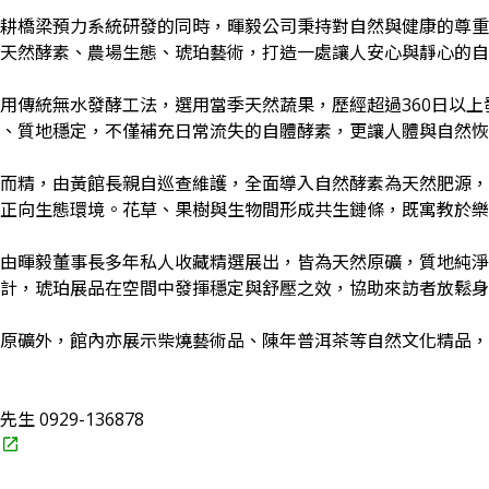
耕橋梁預力系統研發的同時，暉毅公司秉持對自然與健康的尊重
天然酵素、農場生態、琥珀藝術，打造一處讓人安心與靜心的自
用傳統無水發酵工法，選用當季天然蔬果，歷經超過360日以
、質地穩定，不僅補充日常流失的自體酵素，更讓人體與自然恢
而精，由黃館長親自巡查維護，全面導入自然酵素為天然肥源，
正向生態環境。花草、果樹與生物間形成共生鏈條，既寓教於樂
由暉毅董事長多年私人收藏精選展出，皆為天然原礦，質地純淨
計，琥珀展品在空間中發揮穩定與舒壓之效，協助來訪者放鬆身
原礦外，館內亦展示柴燒藝術品、陳年普洱茶等自然文化精品，
生 0929-136878