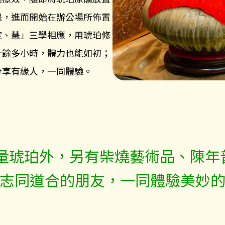
退，進而開始在辦公場所佈置
定、慧」三學相應，用琥珀修
十餘多小時，體力也能如初；
分享有緣人，一同體驗。
量琥珀外，另有柴燒藝術品、陳年
志同道合的朋友，一同體驗美妙