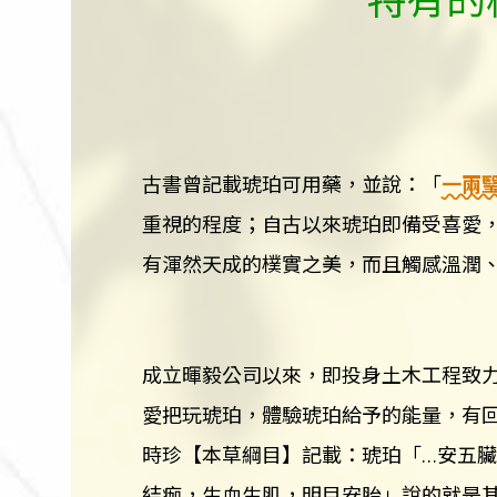
古書曾記載琥珀可用藥，並說：「
一兩
重視的程度；自古以來琥珀即備受喜愛
有渾然天成的樸實之美，而且觸感溫潤
成立暉毅公司以來，即投身土木工程致
愛把玩琥珀，體驗琥珀給予的能量，有
時珍【本草綱目】記載：琥珀「…安五
結痂，生血生肌，明目安胎」說的就是