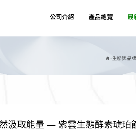
公司介紹
產品總覽
最
-
生態與品
home
然汲取能量 — 紫雲生態酵素琥珀