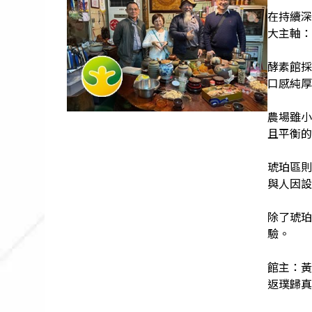
在持續深
大主軸：
酵素館採
口感純厚
農場雖小
且平衡的
琥珀區則
與人因設
除了琥珀
驗。
館主：黃先
返璞歸真