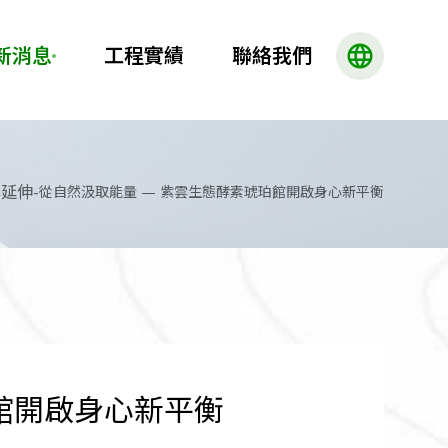
language
新消息
工程實績
聯絡我們
牌延伸
-
從自然汲取能量 — 紫雲生態酵素琥珀館開啟身心新平衡
館開啟身心新平衡