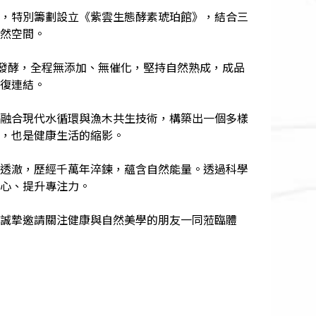
，特別籌劃設立《紫雲生態酵素琥珀館》，結合三
然空間。
上發酵，全程無添加、無催化，堅持自然熟成，成品
復連結。
融合現代水循環與漁木共生技術，構築出一個多樣
，也是健康生活的縮影。
透澈，歷經千萬年淬鍊，蘊含自然能量。透過科學
心、提升專注力。
誠摯邀請關注健康與自然美學的朋友一同蒞臨體