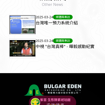
Other News
2025-03-24
媒體與專訪
台灣唯一預力系統介紹
2025-03-24
媒體與專訪
中視 "台灣真棒" - 暉毅感動紀實
紫雲 生態酵素琥珀館